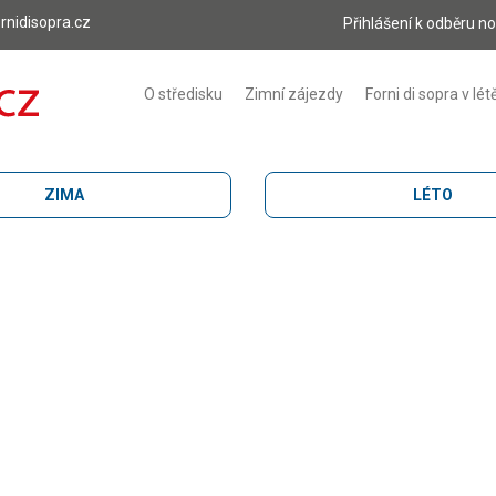
rnidisopra.cz
Přihlášení k odběru n
O středisku
Zimní zájezdy
Forni di sopra v lét
ZIMA
LÉTO